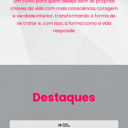
Um curso para quem deseja abrir as próprias
chaves da vida com mais consciência, coragem
e verdade interior, transformando a forma de
se tratar e, com isso, a forma como a vida
responde.
Destaques